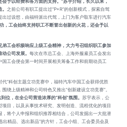
还会予以经费和各方面的支持。”苏宇介绍，长久以来，
造。
之前公司有职工提出过“P+R”的创新模式，探索自驾
提出过设想，由福特派出代驾，上门为客户取车进行汽车
成功，工会始终支持职工不断冒出创新的火花，还会予以
兄弟工会积极响应上级工会精神，大力号召组织职工参加
推动公司发展。
每次在市总工会、上海外服雇员工会发出
中国工会便会第一时间开展相关筹备工作和前期动员工
进新时代”科创主题立功竞赛中，福特汽车中国工会获得优胜
围绕上级精神和公司特色又推出“创新建设立功竞赛”。
达到位，在全公司营造浓厚的“科创”氛围。
苏宇表示，公
型项目，以及从事技术研究、发明创造、流程优化的项目
报，将个人申报和组织推荐相结合，公司发掘出一大批潜
“选出精品、选出新品”的方针，工会小组、工会委员会及