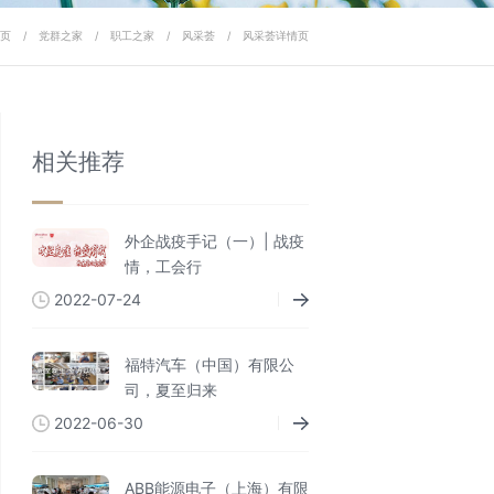
页
/
党群之家
/
职工之家
/
风采荟
/
风采荟详情页
相关推荐
外企战疫手记（一）| 战疫
情，工会行
2022-07-24
福特汽车（中国）有限公
司，夏至归来
2022-06-30
ABB能源电子（上海）有限