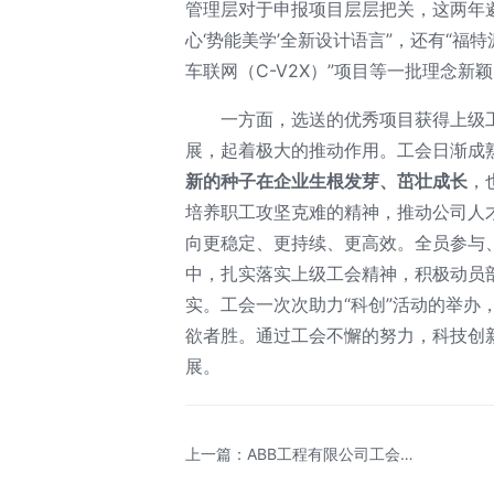
管理层对于申报项目层层把关，这两年遴
心‘势能美学’全新设计语言”，还有“福特派
车联网（C-V2X）”项目等一批理念
一方面，选送的优秀项目获得上级
展，起着极大的推动作用。工会日渐成熟
新的种子在企业生根发芽、茁壮成长
，
培养职工攻坚克难的精神，推动公司人
向更稳定、更持续、更高效。全员参与、
中，扎实落实上级工会精神，积极动员
实。工会一次次助力“科创”活动的举办
欲者胜。通过工会不懈的努力，科技创
展。
上一篇：ABB工程有限公司工会，
工会“添柴加薪”，助燃科创“火力