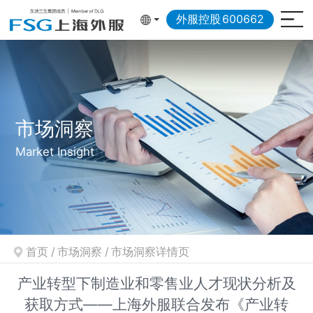
外服控股
600662
市场洞察
Market Insight
首页
/
市场洞察
/
市场洞察详情页
产业转型下制造业和零售业人才现状分析及
获取方式——上海外服联合发布《产业转