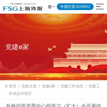
外服控股
600662
党建e家
首页
/
党群之家
/
党建e家
/
党建工作动态
/
党建工
作动态详情页
外服控股党委中心组学习（扩大）会开展统