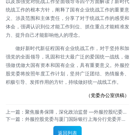
以及加强党对统战工作全面领导等四个方面解读了新时代
统战工作的根本方针，阐释了国有企业统战工作的重要意
义、涉及范围和主体责任，分享了对于统战工作的感受和
体会，强调认识到位才能工作到位、抓住重点才能精准发
力、提升自己才能影响他人的理念。
做好新时代新征程国有企业统战工作，对于坚持和加
强党的全面领导，巩固和壮大最广泛的爱国统一战线，做
强做优做大国有资本和国有企业，具有重要意义。外服控
股党委将按照年度工作计划，坚持广泛团结、热情服务、
积极引导、发挥作用的方针，持续做好统一战线工作。
（党委办公室供稿）
上一篇：聚焦服务保障，深化政治监督 —外服控股纪委启
下一篇：外服控股党委与厦门国际银行上海分行党委开展
动第八届进博会政治监督护航工作
党建+业务“双签约”
返回列表