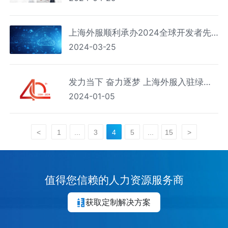
上海外服顺利承办2024全球开发者先
2024-03-25
锋大会AI人才发展互动讲坛
发力当下 奋力逐梦 上海外服入驻绿地
2024-01-05
外滩中心
<
1
...
3
4
5
...
15
>
值得您信赖的人力资源服务商
获取定制解决方案