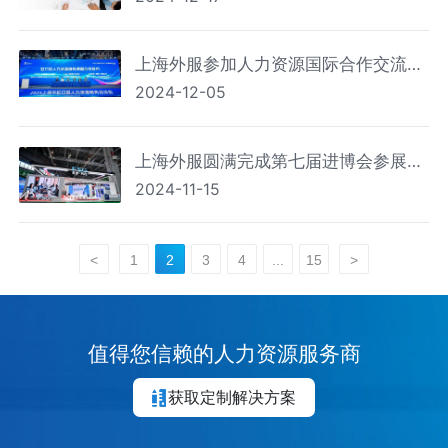
上海外服参加人力资源国际合作交流活
2024-12-05
动暨上海市人力资源服务洽谈大会
上海外服圆满完成第七届进博会参展和
2024-11-15
服务保障工作
<
1
2
3
4
...
15
>
值得您信赖的人力资源服务商
获取定制解决方案