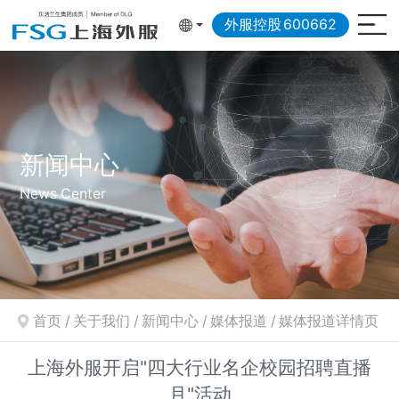
外服控股
600662
新闻中心
News Center
首页
/
关于我们
/
新闻中心
/
媒体报道
/
媒体报道详情页
上海外服开启"四大行业名企校园招聘直播
月"活动