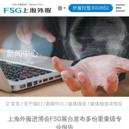
外服控股
600662
新闻中心
News Center
首页
/
关于我们
/
新闻中心
/
媒体报道
/
媒体报道详情页
上海外服进博会FSG展台发布多份重量级专
业报告