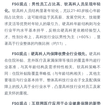
FSG
观点：男性员工占比高、软高科人员呈现年轻
化。
软高科人员结构显著年轻化，尤以21-40岁核心年龄
段占比突出，这可能得益于其高薪、发展空间大、技能要
求灵活等优势对年轻人的吸引力。硬高科年龄结构则与全
行业平均水平基本持平，反映出硬高科更依赖经验型人
才。性别分布上，高科技行业以男性为主（>60%），显
著高于行业整体的均衡比例（约1:1）。
FSG
观点：硬高科人均保障收费全行业领先。
硬高科
在住院补贴、意外医疗及家属保障等项目的覆盖率均超行
业基准，与其年龄结构及需求特性相关。软高科策略不
同：住院补贴险覆盖率略低（与年龄结构相关），其他主
要项目与行业基本持平。整体高科技行业在子女及配偶保
障上的投入高于全行业水平，凸显高科技行业对员工及家
庭关怀的重视。
FSG
观点：互联网医疗应用于企业健康保障的新势