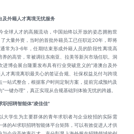
。
台及外籍人才离境无忧服务
如今全球人才的高频流动，中国始终以开放的姿态拥抱世
吸引了大量外资，当时的首批外籍员工已任职近20年，即将
通常为3-6年，任期结束形成外籍人员的阶段性离境高
培养的高管，常被调往东南亚、拉美等新兴市场任职。洞
本次进博会展台隆重发布具有行业突破意义的"港澳台及外
籍人才离境离职最关心的签证合规、社保权益兑付与跨境
点一站式整合，根据客户时间定制方案，提前完成预约及
"一键办理"，真正实现从合规基础到体验无忧的跨越。
I求职招聘智能体"凌佳佳"
基于以大学生为主要群体的青年求职者与企业校招的实际需
一体的AI求职招聘智能体平台矩阵，可以有效促进人才供
业与企业高效率引才，充分彰显上海外服在招聘领域的创