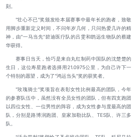
刻。
"壮心不已"奖颁发给本届赛事中最年长的跑者，致敬
用脚步重新定义时间，不问年岁几何，只问热爱几许的精
神，由"一马当先"碧迪医疗队的吕雯和鹍远生物队的蔡建
华获得。
赛事日当天，恰巧是来自丸红制药中国队的沈楚楚的
生日，这位寿星跑者选择用21.0975公里，为自己许下一
个特别的愿望，成为了"鸿运当头"奖的获奖者。
"玫瑰骑士"奖项旨在表彰女性比例最高的团队，今年
的参赛队伍中，虽然没有全员女性的团队，但有四支跑团
以四位女性、一位男性的阵容，成为女性参与度最高的团
队，分别是路博润跑团、皇家加勒比队、TES队、许三多
队。
"活力四射"奖颁给了圣戈班中国队、TE队、科尼马拉