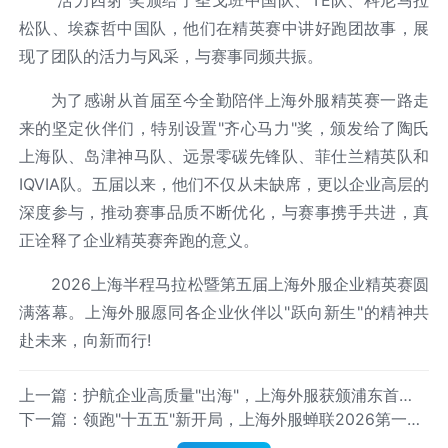
松队、埃森哲中国队，他们在精英赛中讲好跑团故事，展
现了团队的活力与风采，与赛事同频共振。
为了感谢从首届至今全勤陪伴上海外服精英赛一路走
来的坚定伙伴们，特别设置"齐心马力"奖，颁发给了陶氏
上海队、岛津神马队、远景零碳先锋队、菲仕兰精英队和
IQVIA队。五届以来，他们不仅从未缺席，更以企业高层的
深度参与，推动赛事品质不断优化，与赛事携手共进，真
正诠释了企业精英赛奔跑的意义。
2026上海半程马拉松暨第五届上海外服企业精英赛圆
满落幕。上海外服愿同各企业伙伴以"跃向新生"的精神共
赴未来，向新而行!
上一篇：护航企业高质量"出海"，上海外服获颁浦东首
下一篇：领跑"十五五"新开局，上海外服蝉联2026第一资
批"生态共建伙伴"