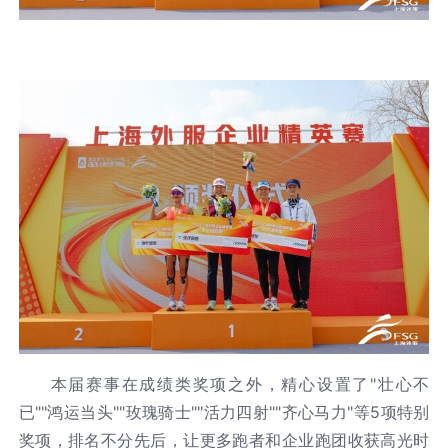
本届赛事在成绩类奖项之外，精心设置了"壮心不
已""鸿运当头""玫瑰骑士""活力四射""齐心马力"等5项特别
奖项，排名不分先后，让更多跑者和企业跑团收获高光时