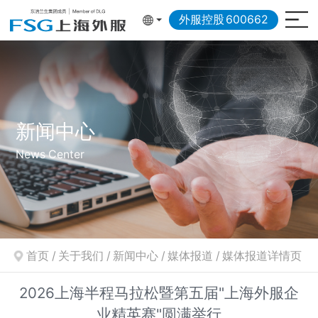
外服控股
600662
新闻中心
News Center
首页
/
关于我们
/
新闻中心
/
媒体报道
/
媒体报道详情页
2026上海半程马拉松暨第五届"上海外服企
业精英赛"圆满举行