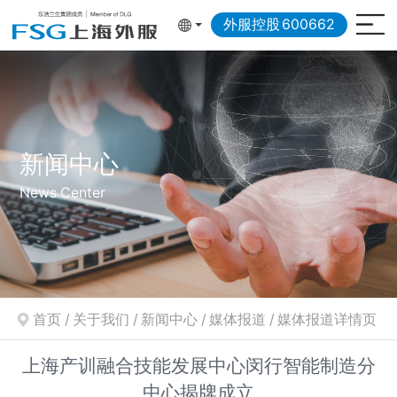
外服控股
600662
新闻中心
News Center
首页
/
关于我们
/
新闻中心
/
媒体报道
/
媒体报道详情页
上海产训融合技能发展中心闵行智能制造分
中心揭牌成立