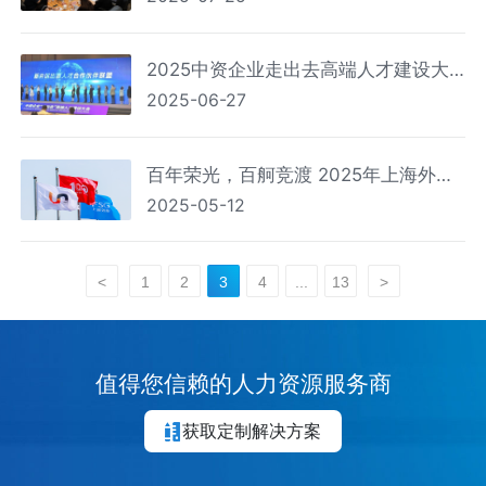
2025中资企业走出去高端人才建设大
2025-06-27
会上海外服分会场圆满完成
百年荣光，百舸竞渡 2025年上海外服
2025-05-12
雇员工会龙舟邀请赛成功举办
<
1
2
3
4
...
13
>
值得您信赖的人力资源服务商
获取定制解决方案