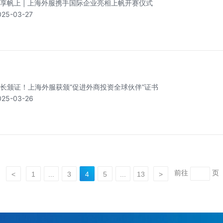
享帆上 | 上海外服携手国际企业亮相上帆开赛仪式
025-03-27
长颁证！上海外服获颁“促进外商投资全球伙伴”证书
025-03-26
前往
页
<
1
...
3
4
5
...
13
>