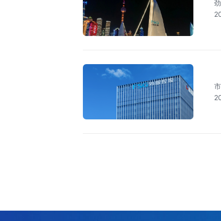
劲
2
市
2