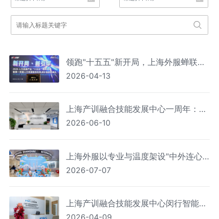
领跑"十五五"新开局，上海外服蝉联
2026-04-13
2026第一资源人力资源服务机构百强
榜首
上海产训融合技能发展中心一周年：笃
2026-06-10
行实干打造全链条闭环 专业实践赋能技
能人才
上海外服以专业与温度架设"中外连心
2026-07-07
桥" 上海机场外籍人员一站式综合服务
中心服务人次破百万
上海产训融合技能发展中心闵行智能制
2026-04-09
造分中心揭牌成立