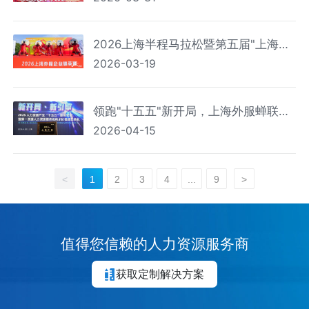
2026上海半程马拉松暨第五届"上海外
2026-03-19
服企业精英赛"圆满举行
领跑"十五五"新开局，上海外服蝉联
2026-04-15
2026第一资源人力资源服务机构百强
榜首
<
1
2
3
4
...
9
>
值得您信赖的人力资源服务商
获取定制解决方案