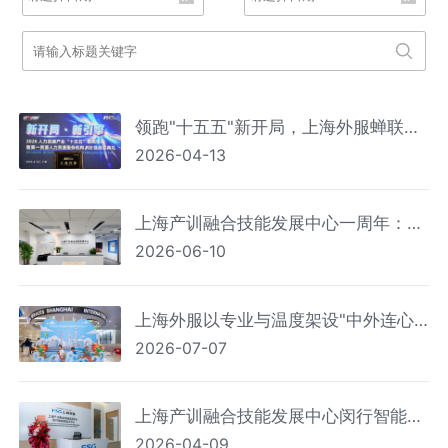
领跑"十五五"新开局，上海外服蝉联
2026-04-13
2026第一资源人力资源服务机构百强
榜首
上海产训融合技能发展中心一周年：笃
2026-06-10
行实干打造全链条闭环 专业实践赋能技
能人才
上海外服以专业与温度架设"中外连心
2026-07-07
桥" 上海机场外籍人员一站式综合服务
中心服务人次破百万
上海产训融合技能发展中心闵行智能制
2026-04-09
造分中心揭牌成立