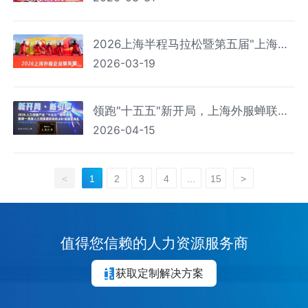
2026上海半程马拉松暨第五届"上海外
2026-03-19
服企业精英赛"圆满举行
领跑"十五五"新开局，上海外服蝉联
2026-04-15
2026第一资源人力资源服务机构百强
榜首
<
1
2
3
4
...
15
>
值得您信赖的人力资源服务商
获取定制解决方案