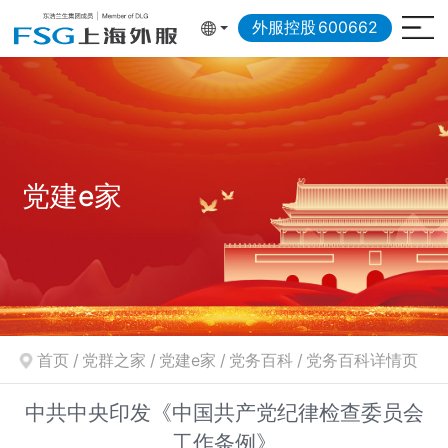
外服控股
600662
党建e家
首页
/
党群之家
/
党建e家
/
党务百科
/
党务百科详情页
中共中央印发《中国共产党纪律检查委员会
工作条例》