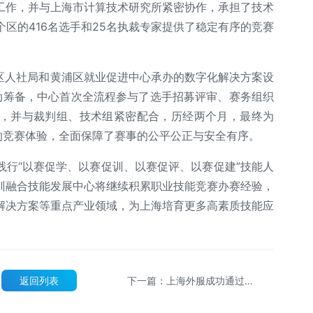
工作，并与上海市计算技术研究所紧密协作，承担了技术
个区的416名选手和25名执裁专家提供了稳定有序的竞赛
浦区人社局和黄浦区就业促进中心承办的数字化解决方案设
动筹备，中心首次全流程参与了选手招募评审、赛务组织
，并与裁判组、技术组紧密配合，历经两个月，最终为
质的竞赛体验，全面保障了赛事的公平公正与安全有序。
践行“以赛促学、以赛促训、以赛促评、以赛促建”技能人
训融合技能发展中心将继续积累职业技能竞赛办赛经验，
解决方案等重点产业领域，为上海培育更多高素质技能应
返回列表
下一篇：上海外服成功通过
ISO37301合规管理体系认证