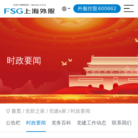
外服控股
600662
时政要闻
首页
党群之家
党建e家
时政要闻
公告栏
时政要闻
党务百科
党建工作动态
联系我们