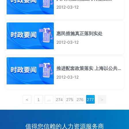
2012-03-12
惠民措施真正落到实处
2012-03-12
推进配套政策落实 上海以公共服
务促"人户分离"办理
2012-03-12
<
1
...
274
275
276
277
>
值得您信赖的人力资源服务商