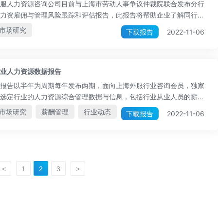
服人力资源咨询公司目前与上海市劳动人事争议仲裁院联合发布分行
力资雇佣与管理风险跟踪和评估报告，此报告将帮助企业了解同行企
面对的雇佣风险并根据每年报告的风险提升进行相关风控措施评估与
市场研究
下载报告
2022-11-06
该报告目前仅向上海外服咨询会员独家发布并予以解读。
业人力资源数据报告
报告以半年为周期每年发布两期，面向上海外服行业咨询会员，独家
选定行业的人力资源综合管理数据与信息，包括行业从业人员的薪酬
势、企业福利特征、行业从业人员入离职状况、行业应届生入职薪酬
市场研究
薪酬管理
行业动态
下载报告
2022-11-06
平、行业发展动态对于员工的需求绩效信息以及行业整体雇佣模式与
险的评估和分析等高价值管理信息。
<
1
2
3
>