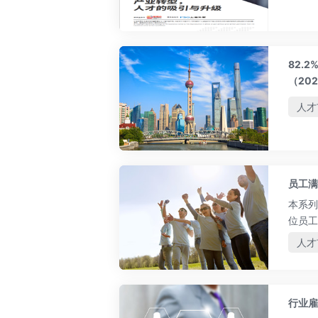
82.
（20
人才
员工满
本系列
位员工
较，帮
人才
行业雇