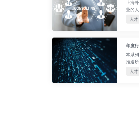
上海外
业的人
业共同
人才
提升。
年度行
本系列
推送所
变化趋
人才
市场水
雇佣风