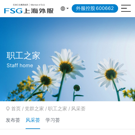
外服控股
600662
职工之家
Staff home
首页
/
党群之家
/
职工之家
/
风采荟
发布荟
风采荟
学习荟