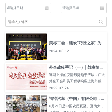
-
美标工会，建设“巧匠之家” 为发
展添活力
2024-03-12
外企战疫手记（一）| 战疫情，
工会行
近期上海的疫情形势趋于严峻，广大
外企工会和员工积极响应上海外服雇
员工会号召，靠前作为，敢于担当，
2022-07-24
以实际行动加入这场与病毒的赛跑，
福特汽车（中国）有限公司，夏
全力助力企业经营，积极参与社区防
至归来
疫，守“沪”健康，维“沪”发展，展现
6月21日是中国农历夏至。夏为大，