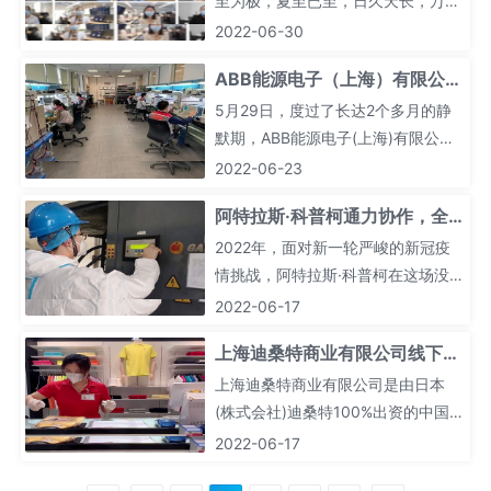
了外企工会和员工的担当意识、职业
至为极，夏至已至，日久天长，万物
素养和奉献精神!
都在蓬勃生长。
2022-06-30
ABB能源电子（上海）有限公司
踔厉奋进再出发
5月29日，度过了长达2个多月的静
默期，ABB能源电子(上海)有限公司
员工再次回到工位上，听到熟悉的设
2022-06-23
备运转的声音，看着仪器上数字的跳
阿特拉斯·科普柯通力协作，全
动，所有人都难掩内心的激动。
力保供
2022年，面对新一轮严峻的新冠疫
情挑战，阿特拉斯·科普柯在这场没有
硝烟的“防疫保供”战场上，坚守对客
2022-06-17
户的承诺，全力以赴确保产品和服务
上海迪桑特商业有限公司线下商
的供应。
铺全线恢复
上海迪桑特商业有限公司是由日本
(株式会社)迪桑特100%出资的中国境
内全资子公司，主要负责集团旗下
2022-06-17
Munsingwear(万星威)品牌管理和运