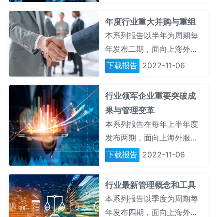
年度行业重大并购与重组
本系列报告以半年为周期每
年发布二期，面向上海外服
行业咨询会员，独家推送所
下载报告
2022-11-06
选定行业的重要并购及重组
案例，以及这些M&A举措所
行业领军企业重要突破成
勾勒出的企业发展脉络并从
果与管理变革
中洞悉企业尤其是人才发展
本系列报告在每年上半年度
的战略规划。
发布两期，面向上海外服行
业咨询会员，独家推送所选
下载报告
2022-11-06
定行业之头部企业的最新发
展和创新变化，尤其是这些
行业最新管理概念和工具
领军企业及其最高领导对于
本系列报告以季度为周期每
所属行业的方向引领和变革
年发布四期，面向上海外服