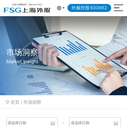
外服控股
600662
市场洞察
Market Insight
首页
/
市场洞察
-