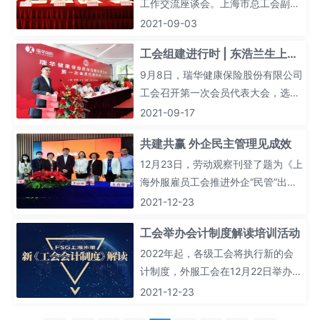
工作交流座谈会。上海市总工会副主
席周奇出席了会议并讲话。黄浦区人
2021-09-03
大常委会副主任、区总工会主席屠奇
工会组建进行时 | 东浩兰生上海
敏主持会议。上海市总工会基层工作
外服雇员工会助力3家非公企业
部部长桂云林、东浩兰生(集团)有限
9月8日，瑞华健康保险股份有限公司
公司工会主席葛平、上海外服(集团)
工会召开第一次会员代表大会，选举
完成建会
有限公司工会主席归潇蕾等出席了会
产生了第一届工会委员会和经费审查
2021-09-17
议。
委员会。
共建共赢 外企民主管理见成效
12月23日，劳动观察刊登了题为《上
海外服雇员工会推进外企“民管”出新
招》的署名文章。
2021-12-23
工会举办会计制度解读培训活动
2022年起，各级工会将执行新的会
计制度，外服工会在12月22日举办了
《新<工会会计制度>解读》专题培
2021-12-23
训。此次培训特别邀请到上海工会学