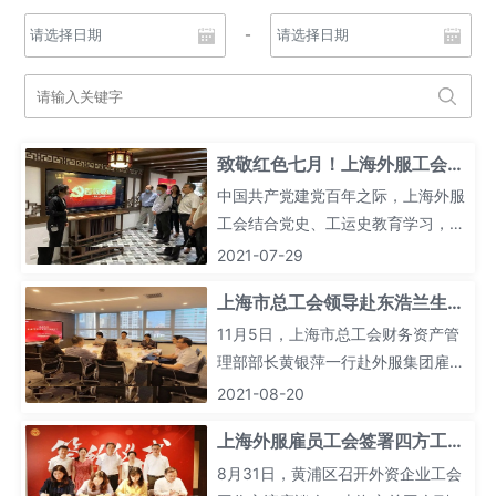
-
致敬红色七月！上海外服工会开
展庆建党系列主题活动
中国共产党建党百年之际，上海外服
工会结合党史、工运史教育学习，开
展了一系列形式丰富的主题活动，积
2021-07-29
极引导广大工会干部职工学史明理、
上海市总工会领导赴东浩兰生集
学史增信、学史崇德、学史力行，以
团上海外服雇员工会调研
昂扬斗志迎接新挑战，奋进新时代。
11月5日，上海市总工会财务资产管
理部部长黄银萍一行赴外服集团雇员
工会调研。外服雇员工会主席归潇蕾
2021-08-20
等参加调研。
上海外服雇员工会签署四方工会
合作协议
8月31日，黄浦区召开外资企业工会