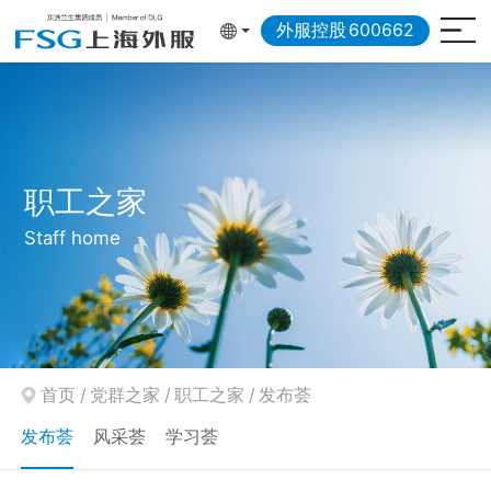
外服控股
600662
职工之家
Staff home
首页
/
党群之家
/
职工之家
/
发布荟
发布荟
风采荟
学习荟