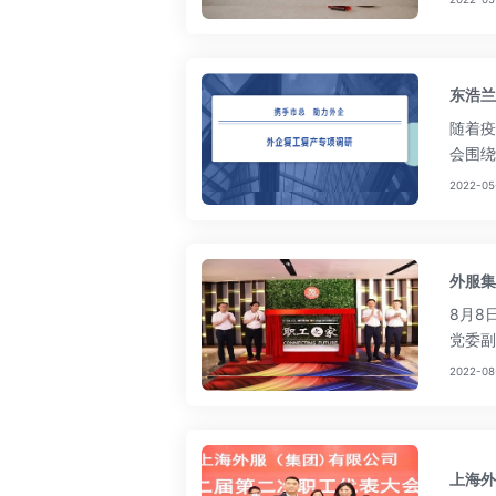
东浩兰
随着疫
会围绕
各类援
2022-05
外服集
8月8
党委副
工会主
2022-08
及各部
上海外