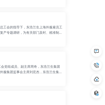
总工会的指导下，东浩兰生上海外服雇员工
复产专题调研，为有关部门及时、精准制定
总工会党组成员、副主席周奇，东浩兰生集团
外服集团监事会主席刘宏杰，东浩兰生集团
家”揭牌。外服集团党政领导、工会委员、以
工会主席归潇蕾主持。