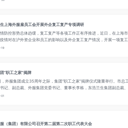
生上海外服雇员工会开展外企复工复产专项调研​
情防控形势总体趋缓，复工复产等各项工作正有序推进，近日，在上海市
疫情对在沪外资企业和员工的影响以及外企复工复产情况，开展一项复工
企助企、帮扶员工的政策举措提供参考。
-19
团“职工之家”揭牌
日，外服集团成立35周年之际，集团“职工之家”揭牌仪式隆重举行。市
书记、副总裁、外服集团党委书记、董事长李栋，东浩兰生集团副总裁、
席葛平，外服集团党委副书记、常务副总裁高亚平出席仪式并为“职工之
-01
门、子公司工会主席和职工代表共同见证了“职工之家”揭牌，仪式由集团
服（集团）有限公司召开第二届第二次职工代表大会