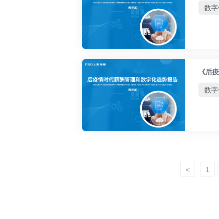
数字
《后疫
数字
<
1