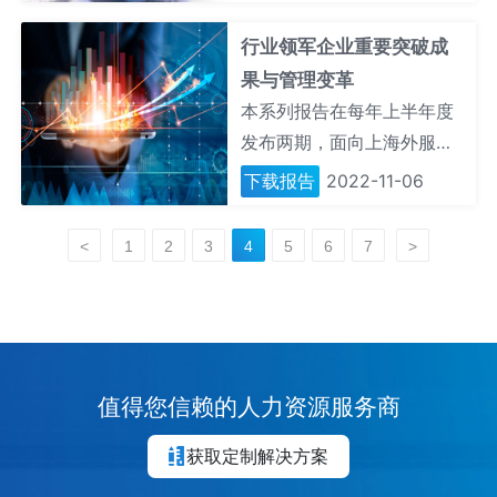
定行业的最新动态、标杆案
息以及行业整体雇佣模式与
例、以及在这些行业新动向
雇佣风险的评估和分析等高
行业领军企业重要突破成
下的人才需求态势和人才培
价值管理信息。
果与管理变革
训及流动概况。
本系列报告在每年上半年度
发布两期，面向上海外服行
业咨询会员，独家推送所选
下载报告
2022-11-06
定行业之头部企业的最新发
展和创新变化，尤其是这些
<
1
2
3
4
5
6
7
>
领军企业及其最高领导对于
所属行业的方向引领和变革
推动。
值得您信赖的人力资源服务商
获取定制解决方案