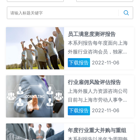
员工满意度测评报告
本系列报告每年度面向上海
外服行业咨询会员，独家推
送所选定行业的全方位员工
下载报告
2022-11-06
满意度评估，并通过会员平
台内的行业对标和会员各年
行业雇佣风险评估报告
度的纵向比较，帮助企业全
上海外服人力资源咨询公司
面客观了解员工最新的管理
目前与上海市劳动人事争议
评价及相关提升诉求。
仲裁院联合发布分行业的人
下载报告
2022-11-06
力资雇佣与管理风险跟踪和
评估报告，此报告将帮助企
年度行业重大并购与重组
业了解同行企业共同面对的
本系列报告以半年为周期每