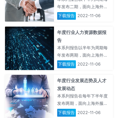
雇佣风险并根据每年报告的
年发布二期，面向上海外服
风险提升进行相关风控措施
行业咨询会员，独家推送所
下载报告
2022-11-06
评估与提升。该报告目前仅
选定行业的重要并购及重组
向上海外服咨询会员独家发
案例，以及这些M&A举措所
年度行业人力资源数据报
布并予以解读。
勾勒出的企业发展脉络并从
告
中洞悉企业尤其是人才发展
本系列报告以半年为周期每
的战略规划。
年发布两期，面向上海外服
行业咨询会员，独家推送所
下载报告
2022-11-06
选定行业的人力资源综合管
理数据与信息，包括行业从
年度行业发展态势及人才
业人员的薪酬变化趋势、企
发展动态
业福利特征、行业从业人员
本系列报告在每年下半年度
入离职状况、行业应届生入
发布两期，面向上海外服行
职薪酬市场水平、行业发展
业咨询会员，独家推送所选
下载报告
2022-11-06
动态对于员工的需求绩效信